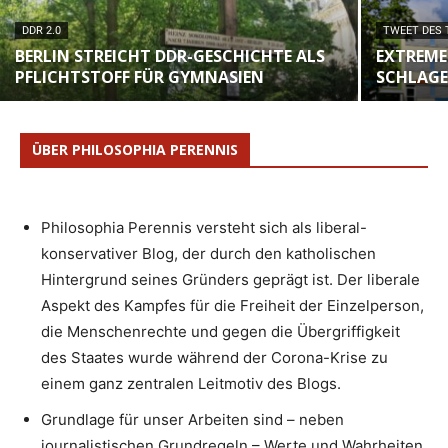
DDR 2.0
TWEET DES
BERLIN STREICHT DDR-GESCHICHTE ALS
EXTREME
PFLICHTSTOFF FÜR GYMNASIEN
SCHLAGE
ÜBER PHILOSOPHIA PERENNIS
Philosophia Perennis versteht sich als liberal-
konservativer Blog, der durch den katholischen
Hintergrund seines Gründers geprägt ist. Der liberale
Aspekt des Kampfes für die Freiheit der Einzelperson,
die Menschenrechte und gegen die Übergriffigkeit
des Staates wurde während der Corona-Krise zu
einem ganz zentralen Leitmotiv des Blogs.
Grundlage für unser Arbeiten sind – neben
journalistischen Grundregeln – Werte und Wahrheiten,