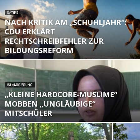
SATIRE
NACH KRITIK AM „SCHUHLJAHR“:
CDU ERKLÄRT
RECHTSCHREIBFEHLER ZUR
BILDUNGSREFORM
ISLAMISIERUNG
„KLEINE HARDCORE-MUSLIME“
MOBBEN „UNGLÄUBIGE“
MITSCHÜLER