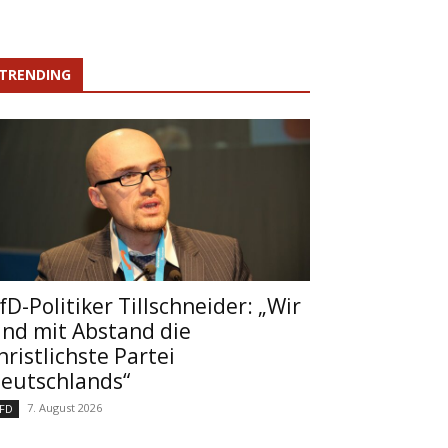
TRENDING
fD-Politiker Tillschneider: „Wir
ind mit Abstand die
hristlichste Partei
eutschlands“
7. August 2026
FD