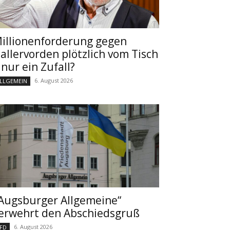
illionenforderung gegen
allervorden plötzlich vom Tisch
 nur ein Zufall?
6. August 2026
LLGEMEIN
Augsburger Allgemeine“
erwehrt den Abschiedsgruß
6. August 2026
FD