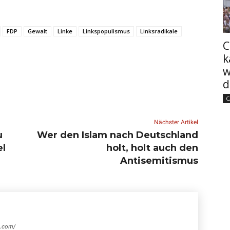
FDP
Gewalt
Linke
Linkspopulismus
Linksradikale
C
k
w
d
C
Nächster Artikel
u
Wer den Islam nach Deutschland
el
holt, holt auch den
Antisemitismus
s.com/