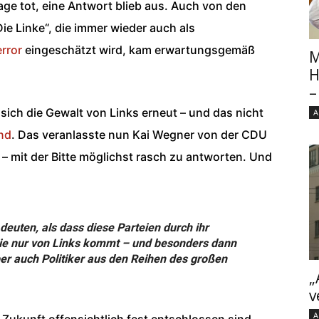
rage tot, eine Antwort blieb aus. Auch von den
e Linke“, die immer wieder auch als
rror
eingeschätzt wird, kam erwartungsgemäß
M
H
–
sich die Gewalt von Links erneut – und das nicht
A
and
. Das veranlasste nun Kai Wegner von der CDU
 – mit der Bitte möglichst rasch zu antworten. Und
deuten, als dass diese Parteien durch ihr
ie nur von Links kommt – und besonders dann
er auch Politiker aus den Reihen des großen
„
v
A
n Zukunft offensichtlich fest entschlossen sind,