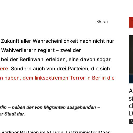
601
 Zukunft aller Wahrscheinlichkeit nach nicht nur
 Wahlverlierern regiert – zwei der
bei der Berlinwahl erleiden, eine davon sogar
were
. Sondern auch von drei Parteien, die sich
haben, dem linksextremen Terror in Berlin die
A
s
c
Berlin – neben der von Migranten ausgehenden –
D
r Stadt dar.
A
 Berliner Parteien im Stil von Justizminister Maas