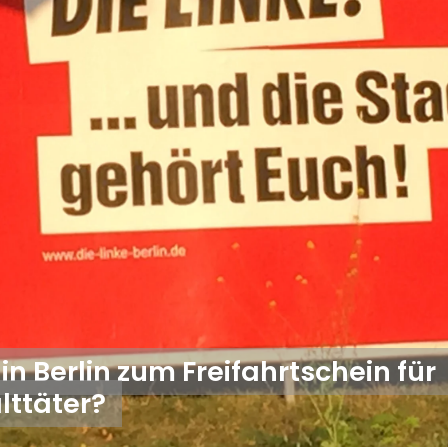
n Berlin zum Freifahrtschein für
lttäter?