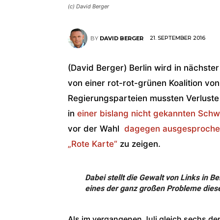
(c) David Berger
21. SEPTEMBER 2016
BY
DAVID BERGER
(David Berger) Berlin wird in nächster
von einer rot-rot-grünen Koalition von
Regierungsparteien mussten Verluste 
in
einer bislang nicht gekannten Sch
vor der Wahl
dagegen ausgesprochen 
„Rote Karte“
zu zeigen.
Dabei stellt die Gewalt von Links in 
eines der ganz großen Probleme diese
Als im vergangenen Juli gleich sechs der