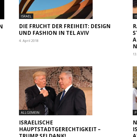
ISRAEL
I
DIE FRUCHT DER FREIHEIT: DESIGN
R
N
UND FASHION IN TEL AVIV
S
A
4. April 2018
N
13
P
ALLGEMEIN
N
ISRAELISCHE
I
HAUPTSTADTGERECHTIGKEIT –
A
TRUMP SEI DANK!