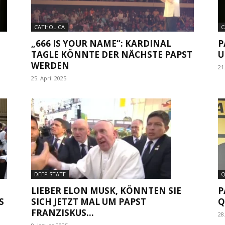
CATHOLICA
C
„666 IS YOUR NAME“: KARDINAL
P
TAGLE KÖNNTE DER NÄCHSTE PAPST
U
WERDEN
21
25. April 2025
Q
DEEP STATE
P
LIEBER ELON MUSK, KÖNNTEN SIE
S
Q
SICH JETZT MAL UM PAPST
FRANZISKUS...
28