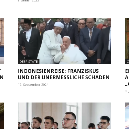
9. Januar 2025
DEEP STATE
C
T
INDONESIENREISE: FRANZISKUS
E
IN
UND DER UNERMESSLICHE SCHADEN
A
„
17. September 2024
8. 