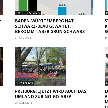
TWEET DES TAGES
P
:
BADEN-WÜRTTEMBERG HAT
S
SCHWARZ-BLAU GEWÄHLT,
K
BEKOMMT ABER GRÜN-SCHWARZ
S
9. März 2026
14
24/7-TERROR
M
FREIBURG: „JETZT WIRD AUCH DAS
E
UMLAND ZUR NO-GO-AREA“
A
M
28. März 2018
E