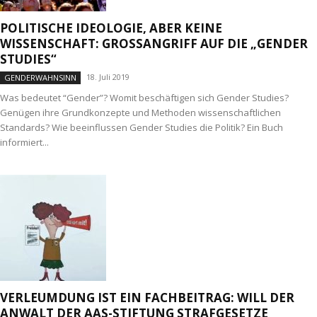
POLITISCHE IDEOLOGIE, ABER KEINE
WISSENSCHAFT: GROSSANGRIFF AUF DIE „GENDER S
TUDIES“
18. Juli 2019
GENDERWAHNSINN
Was bedeutet “Gender”? Womit beschäftigen sich Gender Studies?
Genügen ihre Grundkonzepte und Methoden wissenschaftlichen
Standards? Wie beeinflussen Gender Studies die Politik? Ein Buch
informiert...
VERLEUMDUNG IST EIN FACHBEITRAG: WILL DER
ANWALT DER AAS-STIFTUNG STRAFGESETZE