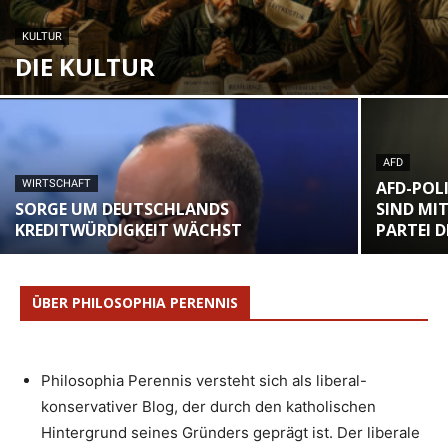
KULTUR
DIE KULTUR
AFD
WIRTSCHAFT
AFD-POLI
SORGE UM DEUTSCHLANDS
SIND MI
KREDITWÜRDIGKEIT WÄCHST
PARTEI 
ÜBER PHILOSOPHIA PERENNIS
Philosophia Perennis versteht sich als liberal-
konservativer Blog, der durch den katholischen
Hintergrund seines Gründers geprägt ist. Der liberale