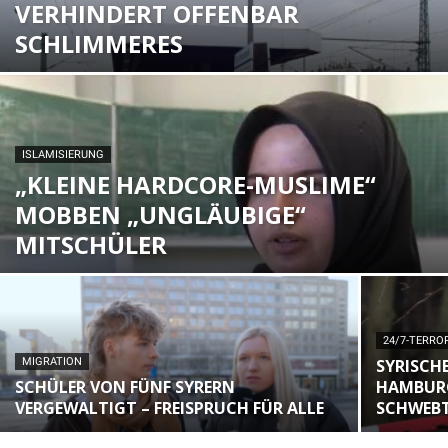
VERHINDERT OFFENBAR
SCHLIMMERES
ISLAMISIERUNG
„KLEINE HARDCORE-MUSLIME“
MOBBEN „UNGLÄUBIGE“
MITSCHÜLER
24/7-TERRO
MIGRATION
SYRISCH
SCHÜLER VON FÜNF SYRERN
HAMBURG
VERGEWALTIGT – FREISPRUCH FÜR ALLE
SCHWEBT