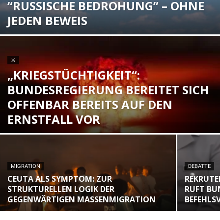
“RUSSISCHE BEDROHUNG” – OHNE
JEDEN BEWEIS
⚔
„KRIEGSTÜCHTIGKEIT“:
BUNDESREGIERUNG BEREITET SICH
OFFENBAR BEREITS AUF DEN
ERNSTFALL VOR
MIGRATION
DEBATTE
CEUTA ALS SYMPTOM: ZUR
REKRUTE
STRUKTURELLEN LOGIK DER
RUFT BU
GEGENWÄRTIGEN MASSENMIGRATION
BEFEHLS