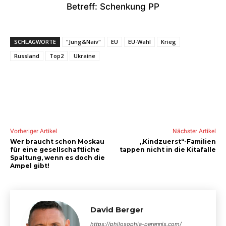
Betreff: Schenkung PP
SCHLAGWORTE
"Jung&Naiv"
EU
EU-Wahl
Krieg
Russland
Top2
Ukraine
Vorheriger Artikel
Nächster Artikel
Wer braucht schon Moskau
„Kindzuerst“-Familien
für eine gesellschaftliche
tappen nicht in die Kitafalle
Spaltung, wenn es doch die
Ampel gibt!
David Berger
https://philosophia-perennis.com/