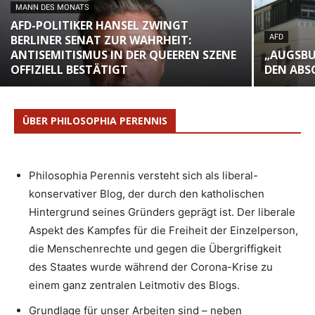
MANN DES MONATS
AFD-POLITIKER HANSEL ZWINGT
BERLINER SENAT ZUR WAHRHEIT:
AFD
ANTISEMITISMUS IN DER QUEEREN SZENE
„AUGSBU
OFFIZIELL BESTÄTIGT
DEN ABS
ÜBER PHILOSOPHIA PERENNIS
Philosophia Perennis versteht sich als liberal-
konservativer Blog, der durch den katholischen
Hintergrund seines Gründers geprägt ist. Der liberale
Aspekt des Kampfes für die Freiheit der Einzelperson,
die Menschenrechte und gegen die Übergriffigkeit
des Staates wurde während der Corona-Krise zu
einem ganz zentralen Leitmotiv des Blogs.
Grundlage für unser Arbeiten sind – neben