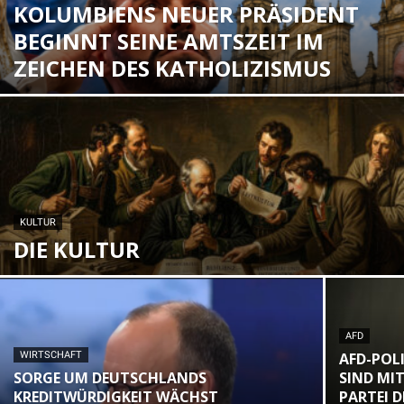
KOLUMBIENS NEUER PRÄSIDENT
BEGINNT SEINE AMTSZEIT IM
ZEICHEN DES KATHOLIZISMUS
KULTUR
DIE KULTUR
AFD
WIRTSCHAFT
AFD-POLI
SORGE UM DEUTSCHLANDS
SIND MI
KREDITWÜRDIGKEIT WÄCHST
PARTEI 