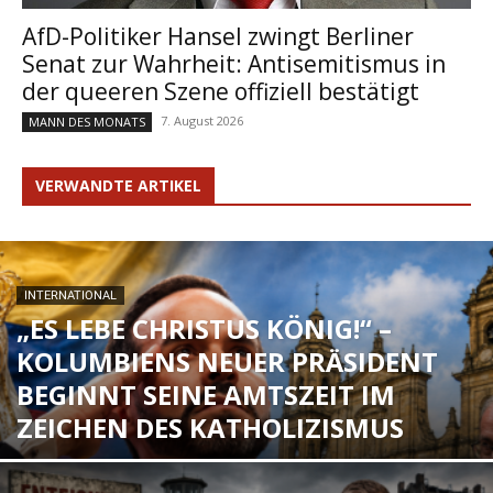
AfD-Politiker Hansel zwingt Berliner
Senat zur Wahrheit: Antisemitismus in
der queeren Szene offiziell bestätigt
7. August 2026
MANN DES MONATS
VERWANDTE ARTIKEL
INTERNATIONAL
„ES LEBE CHRISTUS KÖNIG!“ –
KOLUMBIENS NEUER PRÄSIDENT
BEGINNT SEINE AMTSZEIT IM
ZEICHEN DES KATHOLIZISMUS