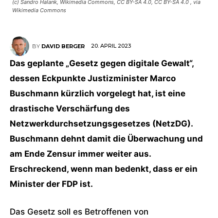
(c) Sandro Halank, Wikimedia Commons, CC BY-SA 4.0, CC BY-SA 4.0
, via
Wikimedia Commons
20. APRIL 2023
BY
DAVID BERGER
Das geplante „Gesetz gegen digitale Gewalt“,
dessen Eckpunkte Justizminister Marco
Buschmann kürzlich vorgelegt hat, ist eine
drastische Verschärfung des
Netzwerkdurchsetzungsgesetzes (NetzDG).
Buschmann dehnt damit die Überwachung und
am Ende Zensur immer weiter aus.
Erschreckend, wenn man bedenkt, dass er ein
Minister der FDP ist.
Das Gesetz soll es Betroffenen von