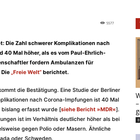
5577
ibt: Die Zahl schwerer Komplikationen nach
 40 Mal höher, als es vom Paul-Ehrlich-
senschaftler fordern Ambulanzen für
 Die
„Freie Welt“
berichtet.
kommt die Bestätigung. Eine Studie der Berliner
W
mplikationen nach Corona-Impfungen ist 40 Mal
–
t bislang erfasst wurde [
siehe Bericht »MDR«
].
g
gen ist im Verhältnis deutlicher höher als bei
B
lsweise gegen Polio oder Masern. Ähnliche
anada oder Schweden.