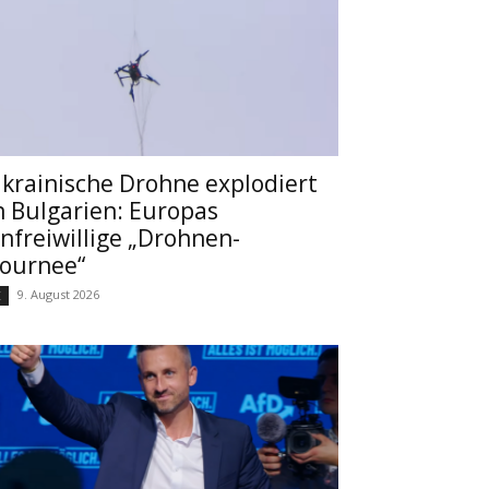
krainische Drohne explodiert
n Bulgarien: Europas
nfreiwillige „Drohnen-
ournee“
9. August 2026
⚔