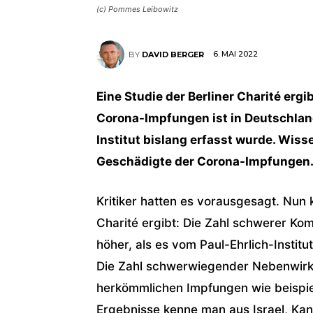
(c) Pommes Leibowitz
6. MAI 2022
BY
DAVID BERGER
Eine Studie der Berliner Charité erg
Corona-Impfungen ist in Deutschland
Institut bislang erfasst wurde. Wis
Geschädigte der Corona-Impfungen.
Kritiker hatten es vorausgesagt. Nun 
Charité ergibt: Die Zahl schwerer Ko
höher, als es vom Paul-Ehrlich-Institu
Die Zahl schwerwiegender Nebenwirkun
herkömmlichen Impfungen wie beispie
Ergebnisse kenne man aus Israel, K