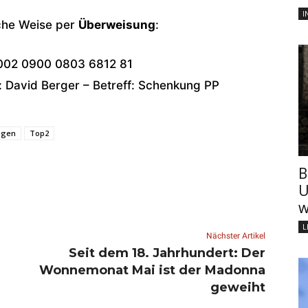
I
sche Weise per
Überweisung
:
002 0900 0803 6812 81
David Berger – Betreff: Schenkung PP
ngen
Top2
B
U
w
L
Nächster Artikel
Seit dem 18. Jahrhundert: Der
Wonnemonat Mai ist der Madonna
geweiht