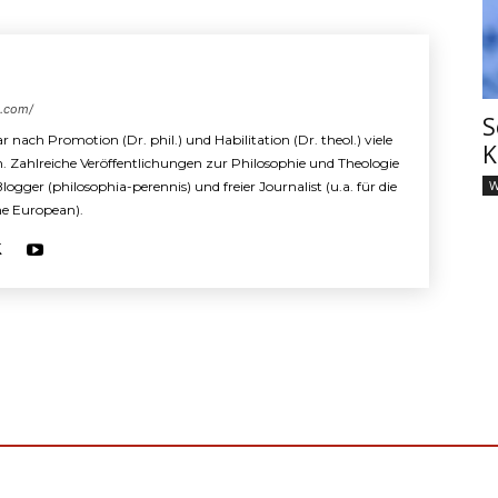
s.com/
S
r nach Promotion (Dr. phil.) und Habilitation (Dr. theol.) viele
K
n. Zahlreiche Veröffentlichungen zur Philosophie und Theologie
W
 Blogger (philosophia-perennis) und freier Journalist (u.a. für die
The European).