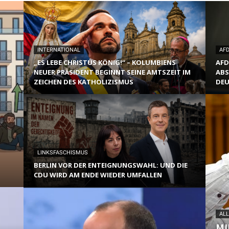
INTERNATIONAL
AF
„ES LEBE CHRISTUS KÖNIG!“ – KOLUMBIENS
AFD
NEUER PRÄSIDENT BEGINNT SEINE AMTSZEIT IM
ABS
ZEICHEN DES KATHOLIZISMUS
DEU
LINKSFASCHISMUS
BERLIN VOR DER ENTEIGNUNGSWAHL: UND DIE
CDU WIRD AM ENDE WIEDER UMFALLEN
AL
MI