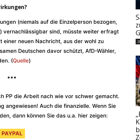
wirkungen?
S
ngen (niemals auf die Einzelperson bezogen,
z
) vernachlässigbar sind, müsste weiter erfragt
G
 einer neuen Nachricht, aus der wohl zu
2
orsamen Deutschen davor schützt, AfD-Wähler,
den. (
Quelle
)
***
ch PP die Arbeit nach wie vor schwer gemacht.
ng angewiesen! Auch die finanzielle. Wenn Sie
„
nden, dann können Sie das u.a. hier zeigen:
K
b
PAYPAL
Z