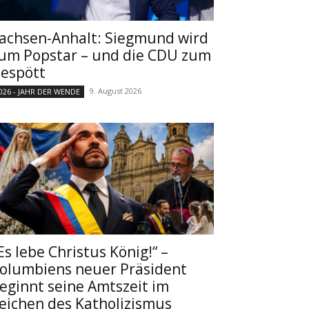
achsen-Anhalt: Siegmund wird
um Popstar – und die CDU zum
espött
9. August 2026
026 - JAHR DER WENDE
Es lebe Christus König!“ –
olumbiens neuer Präsident
eginnt seine Amtszeit im
eichen des Katholizismus