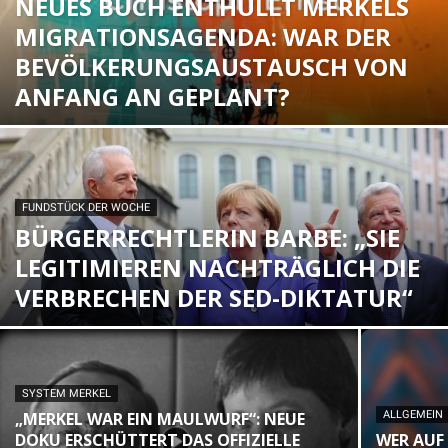
NEUES BUCH ENTHÜLLT MERKELS
MIGRATIONSAGENDA: WAR DER
BEVÖLKERUNGSAUSTAUSCH VON
ANFANG AN GEPLANT?
FUNDSTÜCK DER WOCHE
BÜRGERRECHTLERIN BARBE: „SIE
LEGITIMIEREN NACHTRÄGLICH DIE
VERBRECHEN DER SED-DIKTATUR“
SYSTEM MERKEL
„MERKEL WAR EIN MAULWURF“: NEUE
ALLGEMEIN
DOKU ERSCHÜTTERT DAS OFFIZIELLE
WER AUF