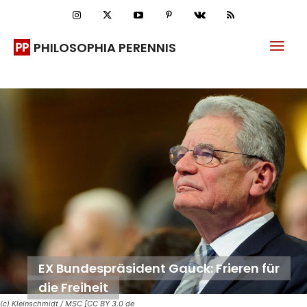
PHILOSOPHIA PERENNIS
EX Bundespräsident Gauck: Frieren für
die Freiheit
(c) Kleinschmidt / MSC [CC BY 3.0 de