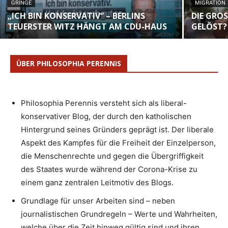
GRINGE
MIGRATION
„ICH BIN KONSERVATIV“ – BERLINS
DIE GROS
TEUERSTER WITZ HÄNGT AM CDU-HAUS
ELÖST? 
ÜBER PHILOSOPHIA PERENNIS
Philosophia Perennis versteht sich als liberal-
konservativer Blog, der durch den katholischen
Hintergrund seines Gründers geprägt ist. Der liberale
Aspekt des Kampfes für die Freiheit der Einzelperson,
die Menschenrechte und gegen die Übergriffigkeit
des Staates wurde während der Corona-Krise zu
einem ganz zentralen Leitmotiv des Blogs.
Grundlage für unser Arbeiten sind – neben
journalistischen Grundregeln – Werte und Wahrheiten,
welche über die Zeit hinweg gültig sind und ihren