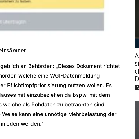
eitsämter
A
s
angeblich an Behörden: „Dieses Dokument richtet
c
behörden welche eine WGI-Datenmeldung
D
er Pflichtimpfpriorisierung nutzen wollen. Es
A
 Hauses mit einzubeziehen da bspw. mit dem
s welche als Rohdaten zu betrachten sind
e Weise kann eine unnötige Mehrbelastung der
ermieden werden.“