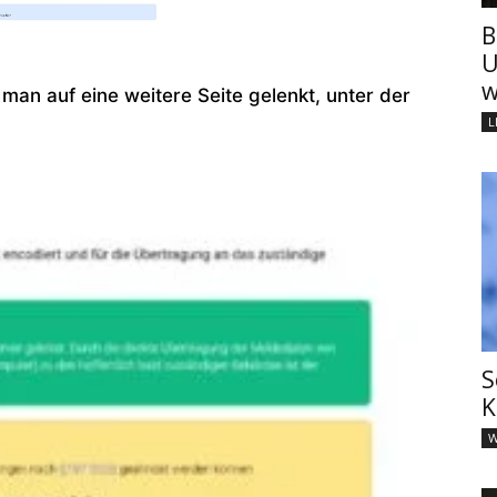
B
U
w
man auf eine weitere Seite gelenkt, unter der
L
S
K
W