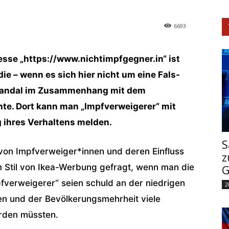
6693
esse „https://www.nichtimpfgegner.in“ ist
 die – wenn es sich hier nicht um eine Fals-
 Skandal im Zusammenhang mit dem
e. Dort kann man „Impfverweigerer“ mit
 ihres Verhaltens melden.
S
 von Impfverweiger*innen und deren Einfluss
z
m Stil von Ikea-Werbung gefragt, wenn man die
G
mpfverweigerer“ seien schuld an der niedrigen
2
n und der Bevölkerungsmehrheit viele
rden müssten.