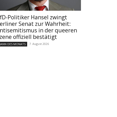
fD-Politiker Hansel zwingt
erliner Senat zur Wahrheit:
ntisemitismus in der queeren
zene offiziell bestätigt
7. August 2026
ANN DES MONATS