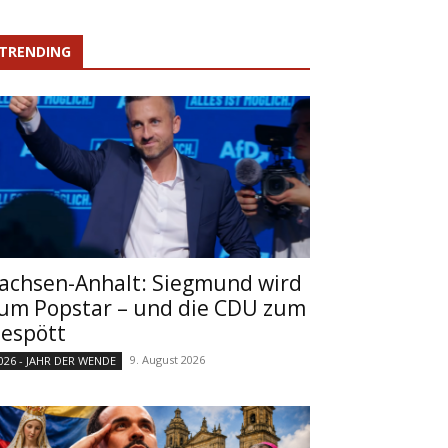
TRENDING
achsen-Anhalt: Siegmund wird
um Popstar – und die CDU zum
espött
9. August 2026
026 - JAHR DER WENDE