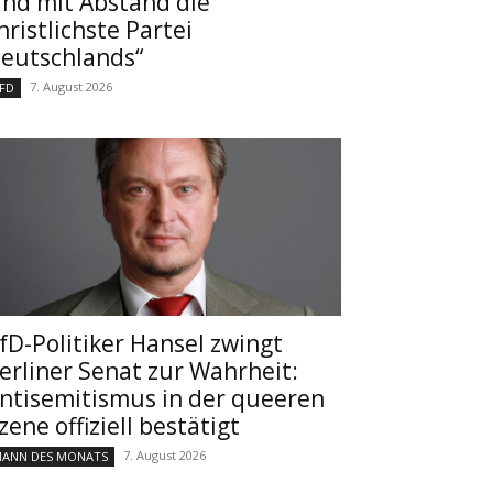
ind mit Abstand die
hristlichste Partei
eutschlands“
7. August 2026
FD
fD-Politiker Hansel zwingt
erliner Senat zur Wahrheit:
ntisemitismus in der queeren
zene offiziell bestätigt
7. August 2026
ANN DES MONATS