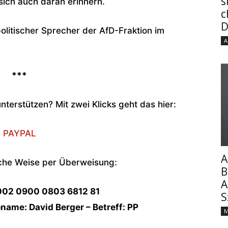
s
sich auch daran erinnern.
c
D
politischer Sprecher der AfD-Fraktion im
A
***
nterstützen? Mit zwei Klicks geht das hier:
PAYPAL
A
sche Weise per Überweisung:
B
A
002 0900 0803 6812 81
S
ame: David Berger – Betreff: PP
M