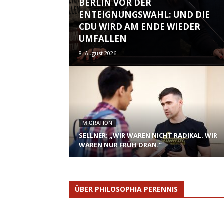
BERLIN VOR DER
ENTEIGNUNGSWAHL: UND DIE
CDU WIRD AM ENDE WIEDER
UMFALLEN
8. August 2026
MIGRATION
SELLNER: „WIR WAREN NICHT RADIKAL. WIR
WAREN NUR FRÜH DRAN.“
ÜBER PHILOSOPHIA PERENNIS