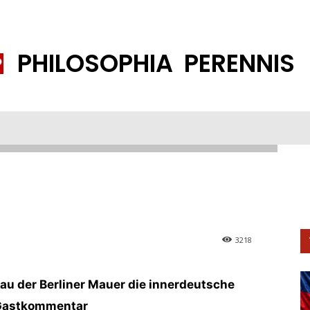
PHILOSOPHIA PERENNIS
FENE GESELLSCHAFT
ISLAMISIERUNG
PP THEMEN
K
 Die DDR war und bleibt ein
3218
au der Berliner Mauer die innerdeutsche
 Gastkommentar