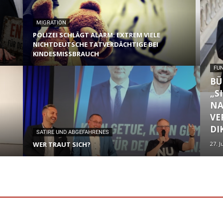
MIGRATION
POLIZEI SCHLÄGT ALARM: EXTREM VIELE
NICHTDEUTSCHE TATVERDÄCHTIGE BEI
KINDESMISSBRAUCH
FU
BÜ
„S
NA
VE
DI
SATIRE UND ABGEFAHRENES
WER TRAUT SICH?
27. J