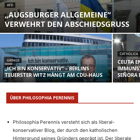
AFD
„AUGSBURGER ALLGEMEINE“
VERWEHRT DEN ABSCHIEDSGRUSS
CATHOLICA
GRINGE
CEUTA E
„ICH BIN KONSERVATIV“ – BERLINS
IMMUNSY
TEUERSTER WITZ HÄNGT AM CDU-HAUS
SEÑORA D
ÜBER PHILOSOPHIA PERENNIS
Philosophia Perennis versteht sich als liberal-
konservativer Blog, der durch den katholischen
Hintergrund seines Gründers geprägt ist. Der liberale