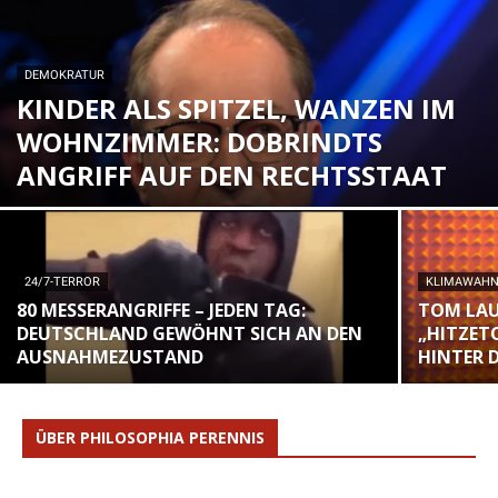
DEMOKRATUR
KINDER ALS SPITZEL, WANZEN IM
WOHNZIMMER: DOBRINDTS
ANGRIFF AUF DEN RECHTSSTAAT
24/7-TERROR
KLIMAWAH
80 MESSERANGRIFFE – JEDEN TAG:
TOM LAU
DEUTSCHLAND GEWÖHNT SICH AN DEN
„HITZET
AUSNAHMEZUSTAND
HINTER 
ÜBER PHILOSOPHIA PERENNIS