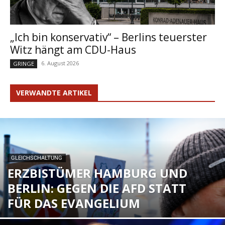
„Ich bin konservativ“ – Berlins teuerster
Witz hängt am CDU-Haus
6. August 2026
GRINGE
VERWANDTE ARTIKEL
GLEICHSCHALTUNG
ERZBISTÜMER HAMBURG UND
BERLIN: GEGEN DIE AFD STATT
FÜR DAS EVANGELIUM