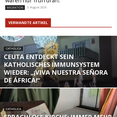
waren nur früh dran.“
5. August 2026
MIGRATION
VERWANDTE ARTIKEL
CATHOLICA
CEUTA ENTDECKT SEIN
KATHOLISCHES IMMUNSYSTEM
WIEDER: „¡VIVA NUESTRA SEÑORA
DE ÁFRICA!“
CATHOLICA
SPRACHLOSE KIRCHE: IMMER MEHR