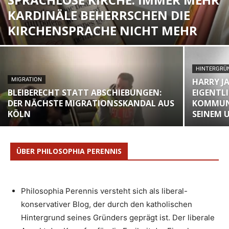
KARDINÄLE BEHERRSCHEN DIE
KIRCHENSPRACHE NICHT MEHR
HINTERGRÜN
MIGRATION
HARRY JA
BLEIBERECHT STATT ABSCHIEBUNGEN:
EIGENTLI
DER NÄCHSTE MIGRATIONSSKANDAL AUS
KOMMUN
KÖLN
SEINEM
ÜBER PHILOSOPHIA PERENNIS
Philosophia Perennis versteht sich als liberal-
konservativer Blog, der durch den katholischen
Hintergrund seines Gründers geprägt ist. Der liberale