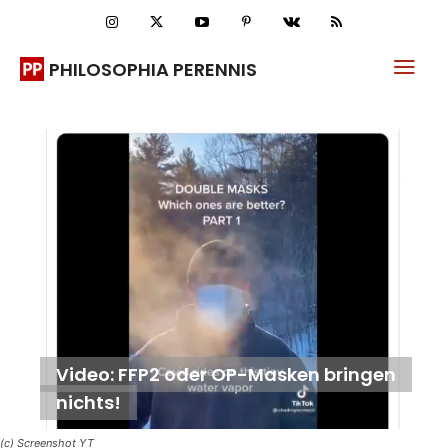
PHILOSOPHIA PERENNIS
Video: FFP2 oder OP-Masken bringen
nichts!
(c) Screenshot YT