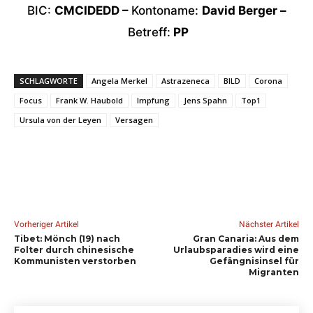
BIC:
CMCIDEDD –
Kontoname:
David Berger –
Betreff:
PP
SCHLAGWORTE
Angela Merkel
Astrazeneca
BILD
Corona
Focus
Frank W. Haubold
Impfung
Jens Spahn
Top1
Ursula von der Leyen
Versagen
Vorheriger Artikel
Nächster Artikel
Tibet: Mönch (19) nach
Gran Canaria: Aus dem
Folter durch chinesische
Urlaubsparadies wird eine
Kommunisten verstorben
Gefängnisinsel für
Migranten