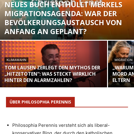
NEUES BUCH ENTHÜLLT MERKELS
MIGRATIONSAGENDA: WAR DER
BEVÖLKERUNGSAUSTAUSCH VON
ANFANG AN GEPLANT?
KLIMAWAHN
MIGRATION
TOM LAUSEN ZERLEGT DEN MYTHOS DER
„WARUM 
„HITZETOTEN“: WAS STECKT WIRKLICH
MORD AN
HINTER DEN ALARMZAHLEN?
ELTERN
ÜBER PHILOSOPHIA PERENNIS
Philosophia Perennis versteht sich als liberal-
konservativer Blog, der durch den katholischen