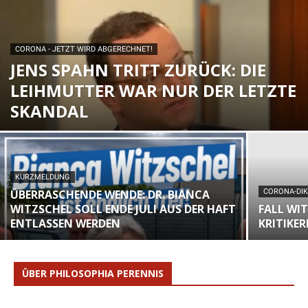
CORONA - JETZT WIRD ABGERECHNET!
JENS SPAHN TRITT ZURÜCK: DIE
LEIHMUTTER WAR NUR DER LETZTE
SKANDAL
KURZMELDUNG
ÜBERRASCHENDE WENDE: DR. BIANCA
CORONA-DI
WITZSCHEL SOLL ENDE JULI AUS DER HAFT
FALL WI
ENTLASSEN WERDEN
KRITIKER
ÜBER PHILOSOPHIA PERENNIS