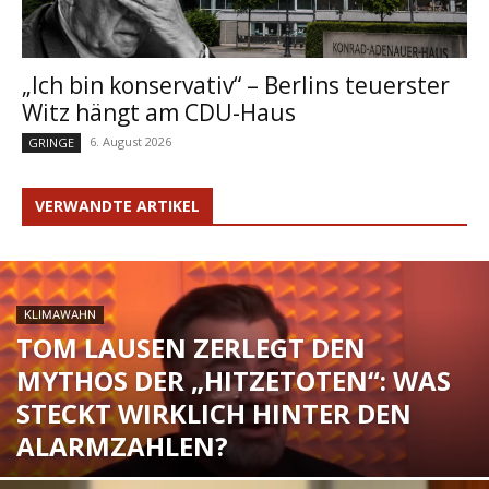
„Ich bin konservativ“ – Berlins teuerster
Witz hängt am CDU-Haus
6. August 2026
GRINGE
VERWANDTE ARTIKEL
KLIMAWAHN
TOM LAUSEN ZERLEGT DEN
MYTHOS DER „HITZETOTEN“: WAS
STECKT WIRKLICH HINTER DEN
ALARMZAHLEN?