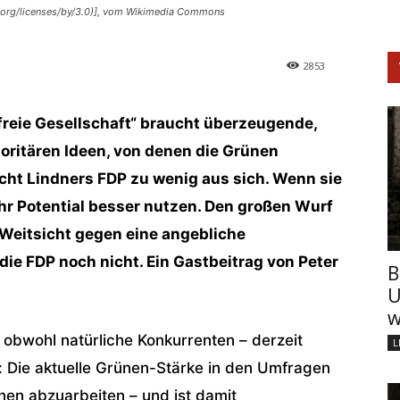
s.org/licenses/by/3.0)], vom Wikimedia Commons
2853
„freie Gesellschaft“ braucht überzeugende,
toritären Ideen, von denen die Grünen
acht Lindners FDP zu wenig aus sich. Wenn sie
ihr Potential besser nutzen. Den großen Wurf
 Weitsicht gegen eine angebliche
 die FDP noch nicht. Ein Gastbeitrag von Peter
B
U
w
– obwohl natürliche Konkurrenten – derzeit
L
: Die aktuelle Grünen-Stärke in den Umfragen
nen abzuarbeiten – und ist damit