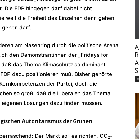
t. Die FDP hingegen darf dabei nicht
 weit die Freiheit des Einzelnen denn gehen
t gehen darf.
deren am Nasenring durch die politische Arena
A
B
auch den Demonstrantinnen der „Fridays for
A
 daß das Thema Klimaschutz so dominant
S
e FDP dazu positionieren muß. Bisher gehörte
M
 Kernkompetenzen der Partei, doch die
ischen so groß, daß die Liberalen das Thema
re eigenen Lösungen dazu finden müssen.
ogischen Autoritarismus der Grünen
berraschend: Der Markt soll es richten. CO
-
2