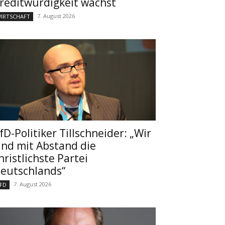
reditwürdigkeit wächst
7. August 2026
IRTSCHAFT
fD-Politiker Tillschneider: „Wir
ind mit Abstand die
hristlichste Partei
eutschlands“
7. August 2026
FD