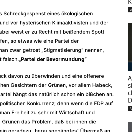
K
W
as Schreckgespenst eines ökologischen
und vor hysterischen Klimaaktivisten und der
bei weist er zu Recht mit beißendem Spott
fen, so etwas wie eine Partei der
n zwar getrost „Stigmatisierung“ nennen,
 falsch.
„Partei der Bevormundung“
ück davon zu überwinden und eine offenere
A
s
chen Gesichtern der Grünen, vor allem Habeck,
c
artei hängt das natürlich schon ein bißchen an.
D
 politischen Konkurrenz; denn wenn die FDP auf
A
man Freiheit zu sehr mit Wirtschaft und
e Grünen das Problem, daß bei ihnen die
 ein geradezu „herausgehängtes“ Übermaß an