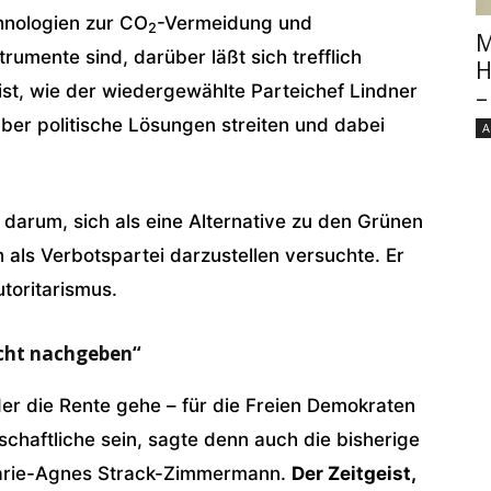
hnologien zur CO
-Vermeidung und
2
M
rumente sind, darüber läßt sich trefflich
H
 ist, wie der wiedergewählte Parteichef Lindner
–
ber politische Lösungen streiten und dabei
A
 darum, sich als eine Alternative zu den Grünen
 als Verbotspartei darzustellen versuchte. Er
toritarismus.
icht nachgeben“
r die Rente gehe – für die Freien Demokraten
chaftliche sein, sagte denn auch die bisherige
 Marie-Agnes Strack-Zimmermann.
Der Zeitgeist,