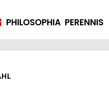
PHILOSOPHIA PERENNIS
FENE GESELLSCHAFT
ISLAMISIERUNG
PP THEMEN
K
AHL