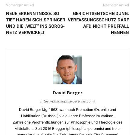
Vorheriger Artikel
Nächster Artikel
NEUE ERKENNTNISSE: SO
GERICHTSENTSCHEIDUNG:
TIEF HABEN SICH SPRINGER
VERFASSUNGSSCHUTZ DARF
UND DIE „WELT“ INS SOROS-
AFD NICHT PRÜFFALL
NETZ VERWICKELT
NENNEN
David Berger
https://philosophia-perennis.com/
David Berger (Jg. 1968) war nach Promotion (Dr. phil.) und
Habilitation (Dr. theol.) viele Jahre Professor im Vatikan.
Zahlreiche Veröffentlichungen zur Philosophie und Theologie des
Mittelalters. Seit 2016 Blogger (philosophia-perennis) und freier
Journalist (u.a. für die Die Zeit, Junge Freiheit, The European).