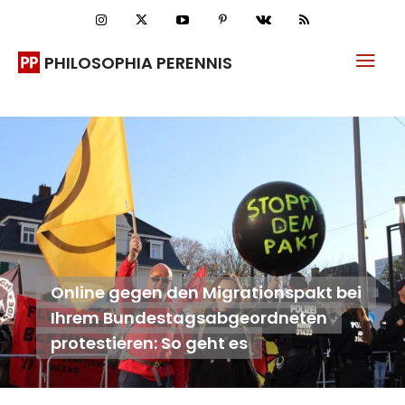
PHILOSOPHIA PERENNIS
Online gegen den Migrationspakt bei
Ihrem Bundestagsabgeordneten
protestieren: So geht es