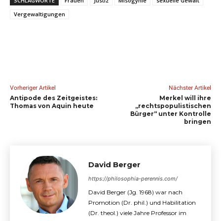
SCHLAGWORTE
Frauen
Justiz
Misogynie
sexuelle Gewalt
Vergewaltigungen
Vorheriger Artikel
Nächster Artikel
Antipode des Zeitgeistes:
Merkel will ihre
Thomas von Aquin heute
„rechtspopulistischen
Bürger“ unter Kontrolle
bringen
David Berger
https://philosophia-perennis.com/
David Berger (Jg. 1968) war nach
Promotion (Dr. phil.) und Habilitation
(Dr. theol.) viele Jahre Professor im