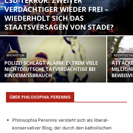
CSD-TERROR: ZWEITER
VERDÄCHTIGER WIEDER FREI –
WIEDERHOLT SICH DAS
STAATSVERSAGEN VON STADE?
MIGRATION
RECHTSSTA
POLIZEI SCHLÄGT ALARM: EXTREM VIELE
ATTACKE
NICHTDEUTSCHE TATVERDÄCHTIGE BEI
MILLION
KINDESMISSBRAUCH
BEWEISV
ÜBER PHILOSOPHIA PERENNIS
Philosophia Perennis versteht sich als liberal-
konservativer Blog, der durch den katholischen