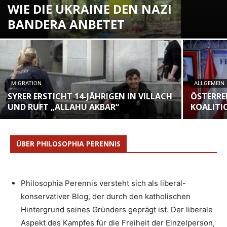
WIE DIE UKRAINE DEN NAZI
BANDERA ANBETET
MIGRATION
ALLGEMEIN
SYRER ERSTICHT 14-JÄHRIGEN IN VILLACH
ÖSTERRE
UND RUFT „ALLAHU AKBAR“
KOALITI
ÜBER PHILOSOPHIA PERENNIS
Philosophia Perennis versteht sich als liberal-
konservativer Blog, der durch den katholischen
Hintergrund seines Gründers geprägt ist. Der liberale
Aspekt des Kampfes für die Freiheit der Einzelperson,