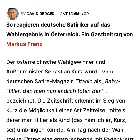
17. OKTOBER 2017
BY
DAVID BERGER
So reagieren deutsche Satiriker auf das
Wahlergebnis in Österreich. Ein Gastbeitrag von
Markus Franz
Der österreichische Wahlgewinner und
Außenminister Sebastian Kurz wurde vom
deutschen Satire-Magazin
Titanic
als
„Baby-
Hitler, den man nun endlich töten darf“
,
bezeichnet. Die Zeitschrift erkennt im Sieg von
Kurz die Möglichkeit einer Art Zeitreise, mittels
derer man Hitler als Kind (das nämlich er, Kurz,
sei) umbringen könnte. Am Tag nach der Wahl
stellte
Titanic
eine entsprechende mit Fadenkreuz