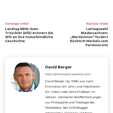
Vorheriger Artikel
Nächster Artikel
Landtag NRW: Sven
Lantagswahl
Tritschler (AfD) erinnert die
Niedersachsen:
SPD an ihre homofeindliche
„WerteUnion“ fordert
Geschichte
Rücktritt Merkels vom
Parteivorsitz
David Berger
https://philosophia-perennis.com/
David Berger (Jg. 1968) war nach
Promotion (Dr. phil.) und Habilitation
(Dr. theol.) viele Jahre Professor im
Vatikan. Zahlreiche Veröffentlichungen
zur Philosophie und Theologie des
Mittelalters. Seit 2016 Blogger
(philosophia-perennis) und freier