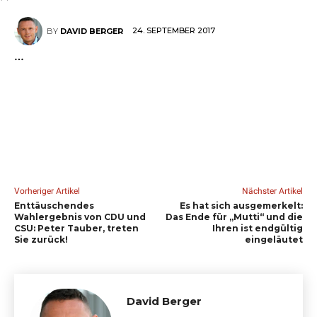
24. SEPTEMBER 2017
BY
DAVID BERGER
…
Vorheriger Artikel
Nächster Artikel
Enttäuschendes
Es hat sich ausgemerkelt:
Wahlergebnis von CDU und
Das Ende für „Mutti“ und die
CSU: Peter Tauber, treten
Ihren ist endgültig
Sie zurück!
eingeläutet
David Berger