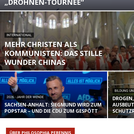
„DROHNEN-TOURNEE“
INTERNATIONAL
MEHR CHRISTEN ALS
KOMMUNISTEN: DAS STILLE
WUNDER CHINAS
BILDUNG UN
2026 - JAHR DER WENDE
DROGEN,
SACHSEN-ANHALT: SIEGMUND WIRD ZUM
AUSBEUT
POPSTAR – UND DIE CDU ZUM GESPÖTT
SCHUTZ
ÜBER PHILOSOPHIA PERENNIS