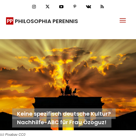
PHILOSOPHIA PERENNIS
Keine spezifisch deutsche Kultur?
Nachhilfe-ABC für Frau Özoguz!
(c) Pixabay CC0