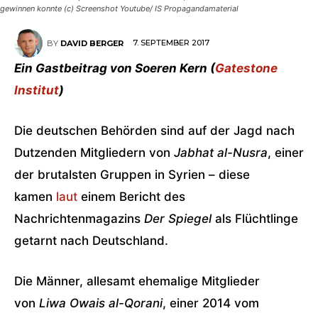
gewinnen konnte (c) Screenshot Youtube/ IS Propagandamaterial
7. SEPTEMBER 2017
BY
DAVID BERGER
Ein Gastbeitrag von Soeren Kern (
Gatestone
Institut
)
Die deutschen Behörden sind auf der Jagd nach
Dutzenden Mitgliedern von
Jabhat al-Nusra
, einer
der brutalsten Gruppen in Syrien – diese
kamen
laut
einem Bericht des
Nachrichtenmagazins
Der Spiegel
als Flüchtlinge
getarnt nach Deutschland.
Die Männer, allesamt ehemalige Mitglieder
von
Liwa Owais al-Qorani
, einer 2014 vom