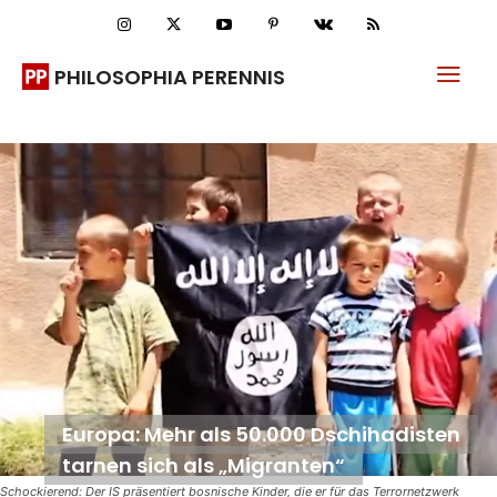
PHILOSOPHIA PERENNIS
Europa: Mehr als 50.000 Dschihadisten
tarnen sich als „Migranten“
Schockierend: Der IS präsentiert bosnische Kinder, die er für das Terrornetzwerk