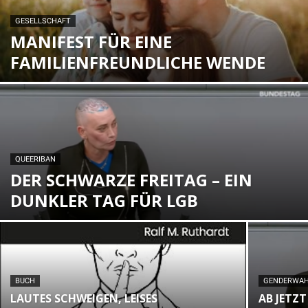
GESELLSCHAFT
MANIFEST FÜR EINE
FAMILIENFREUNDLICHE WENDE
QUEERIBAN
DER SCHWARZE FREITAG – EIN
DUNKLER TAG FÜR LGB
BUCH
GENDERWA
LAUTES SCHWEIGEN, LEISES
AB JETZT