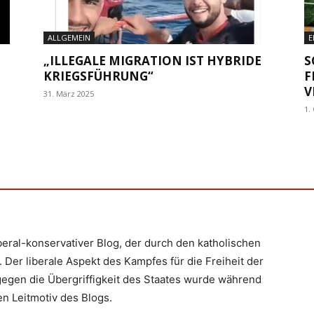
ALLGEMEIN
E
„ILLEGALE MIGRATION IST HYBRIDE
S
KRIEGSFÜHRUNG“
F
V
31. März 2025
1.
iberal-konservativer Blog, der durch den katholischen
 Der liberale Aspekt des Kampfes für die Freiheit der
egen die Übergriffigkeit des Staates wurde während
n Leitmotiv des Blogs.