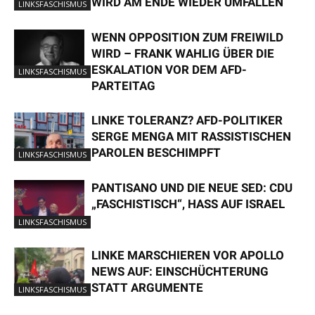
WIRD AM ENDE WIEDER UMFALLEN
LINKSFASCHISMUS
WENN OPPOSITION ZUM FREIWILD
WIRD – FRANK WAHLIG ÜBER DIE
ESKALATION VOR DEM AFD-
LINKSFASCHISMUS
PARTEITAG
LINKE TOLERANZ? AFD-POLITIKER
SERGE MENGA MIT RASSISTISCHEN
PAROLEN BESCHIMPFT
LINKSFASCHISMUS
PANTISANO UND DIE NEUE SED: CDU
„FASCHISTISCH“, HASS AUF ISRAEL
LINKSFASCHISMUS
LINKE MARSCHIEREN VOR APOLLO
NEWS AUF: EINSCHÜCHTERUNG
STATT ARGUMENTE
LINKSFASCHISMUS