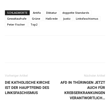
SCHLAGWORTE
Antifa
Diktatur
doppelte Standards
Gewaltaufrufe
Grüne
Haßrede
Justiz
Linksfaschismus
Peter Fischer
Top2
Vorheriger Artikel
Nächster Artikel
DIE KATHOLISCHE KIRCHE
AFD IN THÜRINGEN JETZT
IST DER HAUPTFEIND DES
AUCH FÜR
LINKSFASCHISMUS
KREBSERKRANKUNGEN
VERANTWORTLICH…