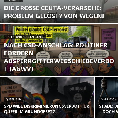
DIE GROSSE CEUTA-VERARSCHE: P
ROBLEM GELÖST? VON WEGEN!
SATIRE UND ABGEFAHRENES
NACH CSD-ANSCHLAG: POLITIKER
FORDERN
ABSPERRGITTERWEGSCHIEBEVERBO
T (AGWV)
QUEERIBAN
MIGRATION
SPD WILL DISKRIMINIERUNGSVERBOT FÜR
STADE: 
QUEER IM GRUNDGESETZ
– DOCH V