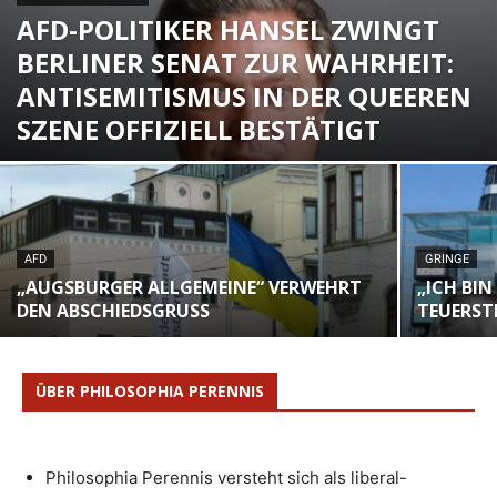
AFD-POLITIKER HANSEL ZWINGT
BERLINER SENAT ZUR WAHRHEIT:
ANTISEMITISMUS IN DER QUEEREN
SZENE OFFIZIELL BESTÄTIGT
AFD
GRINGE
„AUGSBURGER ALLGEMEINE“ VERWEHRT
„ICH BIN
DEN ABSCHIEDSGRUSS
TEUERST
ÜBER PHILOSOPHIA PERENNIS
Philosophia Perennis versteht sich als liberal-