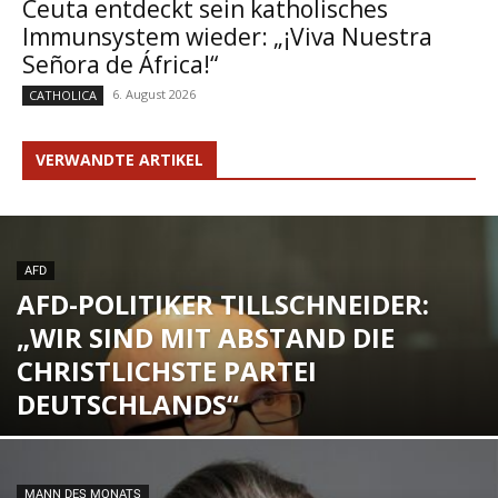
Ceuta entdeckt sein katholisches
Immunsystem wieder: „¡Viva Nuestra
Señora de África!“
6. August 2026
CATHOLICA
VERWANDTE ARTIKEL
AFD
AFD-POLITIKER TILLSCHNEIDER:
„WIR SIND MIT ABSTAND DIE
CHRISTLICHSTE PARTEI
DEUTSCHLANDS“
MANN DES MONATS