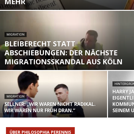
MEHR
MIGRATION
BLEIBERECHT STATT
ABSCHIEBUNGEN: DER NÄCHSTE
MIGRATIONSSKANDAL AUS KÖLN
HINTERGRÜN
HARRY JA
MIGRATION
EIGENTLI
SELLNER: „WIR WAREN NICHT RADIKAL.
KOMMUN
WIR WAREN NUR FRÜH DRAN.“
SEINEM
ÜBER PHILOSOPHIA PERENNIS