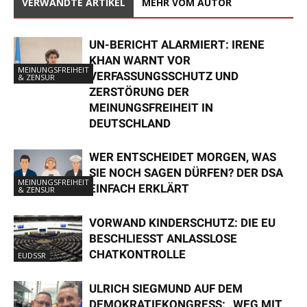
VERWANDTE ARTIKEL
MEHR VOM AUTOR
UN-BERICHT ALARMIERT: IRENE
KHAN WARNT VOR
MEINUNGSFREIHEIT
VERFASSUNGSSCHUTZ UND
& ZENSUR
ZERSTÖRUNG DER
MEINUNGSFREIHEIT IN
DEUTSCHLAND
WER ENTSCHEIDET MORGEN, WAS
SIE NOCH SAGEN DÜRFEN? DER DSA
MEINUNGSFREIHEIT
EINFACH ERKLÄRT
& ZENSUR
VORWAND KINDERSCHUTZ: DIE EU
BESCHLIESST ANLASSLOSE C
HATKONTROLLE
EUDSSR
ULRICH SIEGMUND AUF DEM
DEMOKRATIEKONGRESS: „WEG MIT