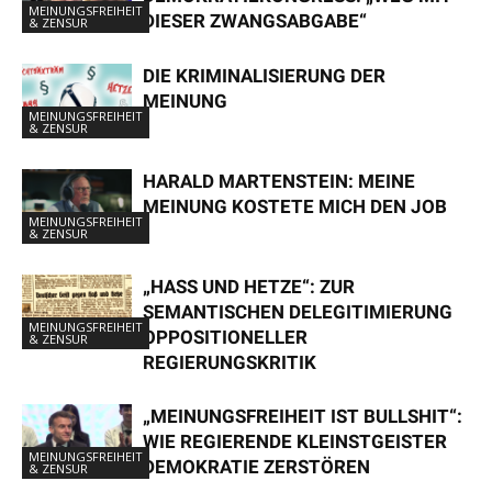
MEINUNGSFREIHEIT
DIESER ZWANGSABGABE“
& ZENSUR
DIE KRIMINALISIERUNG DER
MEINUNG
MEINUNGSFREIHEIT
& ZENSUR
HARALD MARTENSTEIN: MEINE
MEINUNG KOSTETE MICH DEN JOB
MEINUNGSFREIHEIT
& ZENSUR
„HASS UND HETZE“: ZUR
SEMANTISCHEN DELEGITIMIERUNG
MEINUNGSFREIHEIT
OPPOSITIONELLER
& ZENSUR
REGIERUNGSKRITIK
„MEINUNGSFREIHEIT IST BULLSHIT“:
WIE REGIERENDE KLEINSTGEISTER
MEINUNGSFREIHEIT
DEMOKRATIE ZERSTÖREN
& ZENSUR