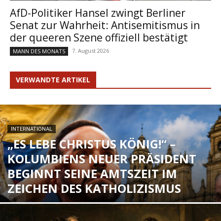
AfD-Politiker Hansel zwingt Berliner
Senat zur Wahrheit: Antisemitismus in
der queeren Szene offiziell bestätigt
7. August 2026
MANN DES MONATS
VERWANDTE ARTIKEL
INTERNATIONAL
„ES LEBE CHRISTUS KÖNIG!“ –
KOLUMBIENS NEUER PRÄSIDENT
BEGINNT SEINE AMTSZEIT IM
ZEICHEN DES KATHOLIZISMUS