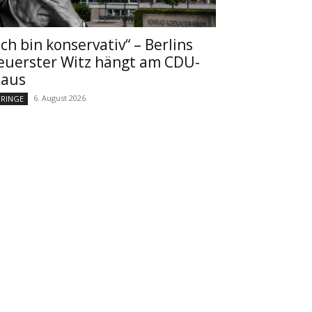
Ich bin konservativ“ – Berlins
euerster Witz hängt am CDU-
aus
6. August 2026
RINGE