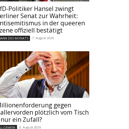
fD-Politiker Hansel zwingt
erliner Senat zur Wahrheit:
ntisemitismus in der queeren
zene offiziell bestätigt
7. August 2026
ANN DES MONATS
illionenforderung gegen
allervorden plötzlich vom Tisch
 nur ein Zufall?
6. August 2026
LLGEMEIN