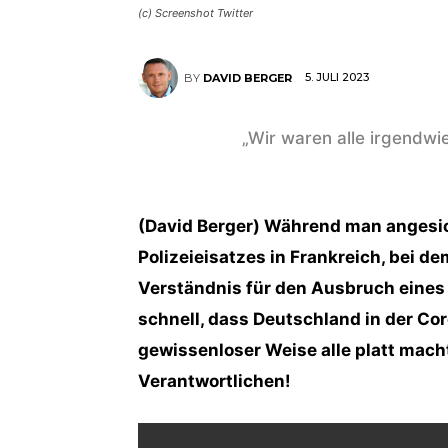
(c) Screenshot Twitter
5. JULI 2023
BY
DAVID BERGER
„Wir waren alle irgendwie
(David Berger) Während man angesich
Polizeieisatzes in Frankreich, bei d
Verständnis für den Ausbruch eines 
schnell, dass Deutschland in der Coro
gewissenloser Weise alle platt mach
Verantwortlichen!