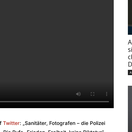
A
s
c
D
A
uf
Twitter
: „
Sanitäter, Fotografen – die Polizei