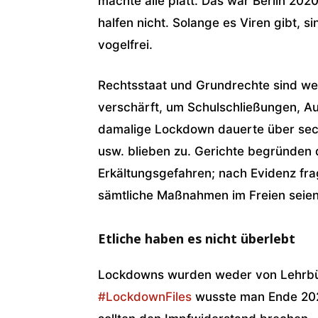
machte alle platt.
Das war Berlin 2020. 
halfen nicht. Solange es Viren gibt, 
vogelfrei.
Rechtsstaat und Grundrechte sind w
verschärft, um Schulschließungen, Au
damalige Lockdown dauerte über sechs
usw. blieben zu. Gerichte begründen 
Erkältungsgefahren; nach Evidenz fra
sämtliche Maßnahmen im Freien seie
Etliche haben es nicht überlebt
Lockdowns wurden weder von Lehrbü
#LockdownFiles
wusste man Ende 202