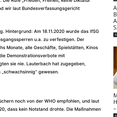
Die Rufe „Frieden, Freiheit, keine Diktatur“
A
sind wir laut Bundesverfassungsgericht
B
A
S
eg.
Hintergrund
: Am 18.11.2020 wurde das IfSG
M
sgangssperren u.a. zu verfestigen. Der
 Monate, alle Geschäfte, Spielstätten, Kinos
die Demonstrationsverbote mit
gten sie nie. Lauterbach hat zugegeben,
n „schwachsinnig“ gewesen.
M
H
chern noch von der WHO empfohlen, und laut
–
0, dass kein Notstand drohte. Die Maßnahmen
A