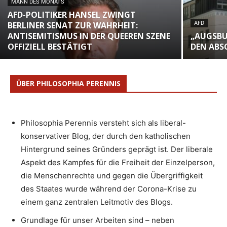
MANN DES MONATS
AFD-POLITIKER HANSEL ZWINGT
BERLINER SENAT ZUR WAHRHEIT:
AFD
ANTISEMITISMUS IN DER QUEEREN SZENE
„AUGSBU
OFFIZIELL BESTÄTIGT
DEN ABS
ÜBER PHILOSOPHIA PERENNIS
Philosophia Perennis versteht sich als liberal-
konservativer Blog, der durch den katholischen
Hintergrund seines Gründers geprägt ist. Der liberale
Aspekt des Kampfes für die Freiheit der Einzelperson,
die Menschenrechte und gegen die Übergriffigkeit
des Staates wurde während der Corona-Krise zu
einem ganz zentralen Leitmotiv des Blogs.
Grundlage für unser Arbeiten sind – neben