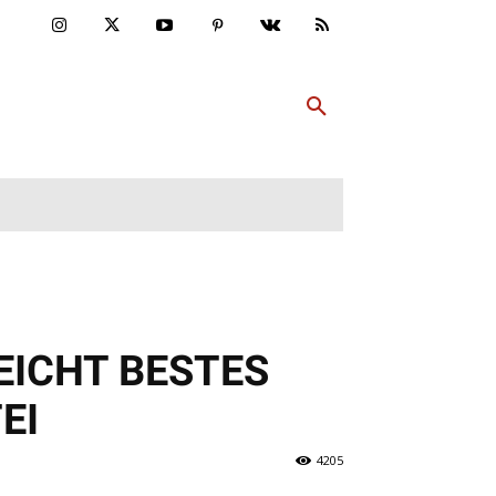
ULTUR
PP ABONNIEREN
MEHR
EICHT BESTES
EI
4205