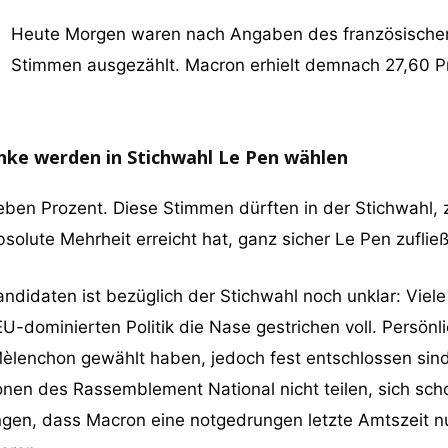
Heute Morgen waren nach Angaben des französischen
Stimmen ausgezählt. Macron erhielt demnach 27,60 
inke werden in Stichwahl Le Pen wählen
sieben Prozent. Diese Stimmen dürften in der Stichwahl,
solute Mehrheit erreicht hat, ganz sicher Le Pen zuflie
andidaten ist bezüglich der Stichwahl noch unklar: Vie
 EU-dominierten Politik die Nase gestrichen voll. Persön
èlenchon gewählt haben, jedoch fest entschlossen sind,
nen des Rassemblement National nicht teilen, sich schon
en, dass Macron eine notgedrungen letzte Amtszeit nutz