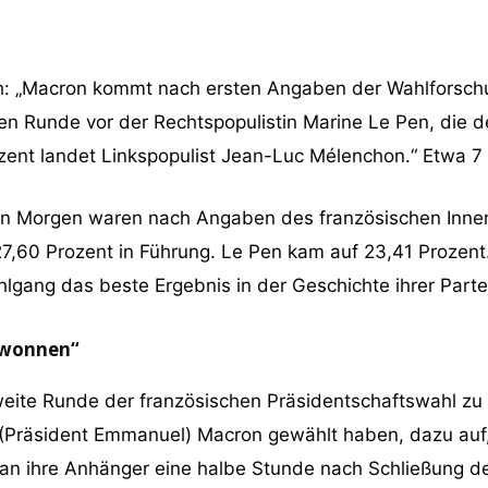
h: „Macron kommt nach ersten Angaben der Wahlforschun
sten Runde vor der Rechtspopulistin Marine Le Pen, die 
ozent landet Linkspopulist Jean-Luc Mélenchon.“ Etwa 
en Morgen waren nach Angaben des französischen Inne
,60 Prozent in Führung. Le Pen kam auf 23,41 Prozent.
hlgang das beste Ergebnis in der Geschichte ihrer Parte
ewonnen“
zweite Runde der französischen Präsidentschaftswahl z
für (Präsident Emmanuel) Macron gewählt haben, dazu auf,
n ihre Anhänger eine halbe Stunde nach Schließung de