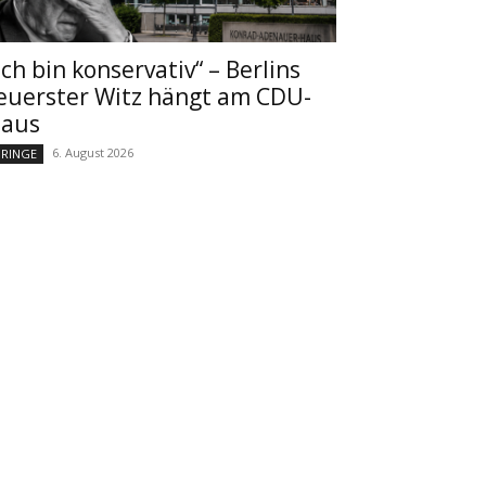
Ich bin konservativ“ – Berlins
euerster Witz hängt am CDU-
aus
6. August 2026
RINGE