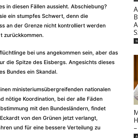
zes in diesen Fällen aussieht. Abschiebung?
A
B
t sie ein stumpfes Schwert, denn die
A
ss an der Grenze nicht kontrolliert werden
S
rt zurückkommen.
M
sflüchtlinge bei uns angekommen sein, aber das
nur die Spitze des Eisbergs. Angesichts dieses
des Bundes ein Skandal.
inen ministeriumsübergreifenden nationalen
d nötige Koordination, bei der alle Fäden
bstimmung mit den Bundesländern, findet
M
-Eckardt von den Grünen jetzt verlangt,
H
–
ahren und für eine bessere Verteilung zu
A