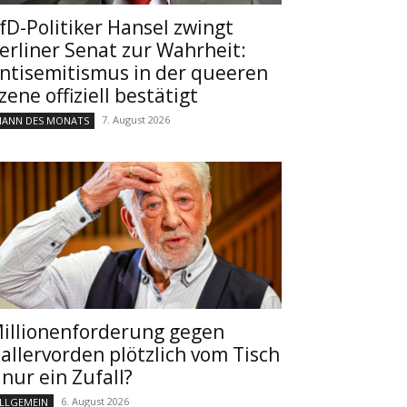
fD-Politiker Hansel zwingt
erliner Senat zur Wahrheit:
ntisemitismus in der queeren
zene offiziell bestätigt
7. August 2026
ANN DES MONATS
illionenforderung gegen
allervorden plötzlich vom Tisch
 nur ein Zufall?
6. August 2026
LLGEMEIN