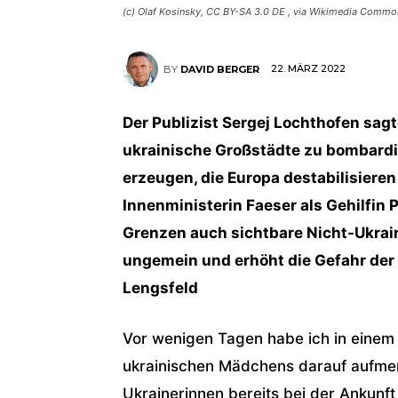
(c) Olaf Kosinsky, CC BY-SA 3.0 DE
, via Wikimedia Commo
22. MÄRZ 2022
BY
DAVID BERGER
Der Publizist Sergej Lochthofen sagte
ukrainische Großstädte zu bombardie
erzeugen, die Europa destabilisieren
Innenministerin Faeser als Gehilfin
Grenzen auch sichtbare Nicht-Ukrain
ungemein und erhöht die Gefahr der 
Lengsfeld
Vor wenigen Tagen habe ich in einem 
ukrainischen Mädchens darauf aufme
Ukrainerinnen bereits bei der Ankunf