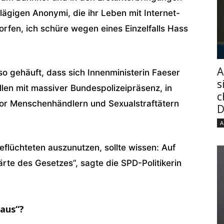
lägigen Anonymi, die ihr Leben mit Internet-
fen, ich schüre wegen eines Einzelfalls Hass
A
 so gehäuft, dass sich Innenministerin Faeser
s
len mit massiver Bundespolizeipräsenz, in
c
 vor Menschenhändlern und Sexualstraftätern
D
A
Geflüchteten auszunutzen, sollte wissen: Auf
ärte des Gesetzes”, sagte die SPD-Politikerin
 aus“?