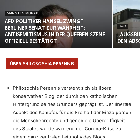
MANN DES MONATS
AFD-POLITIKER HANSEL ZWINGT
BERLINER SENAT ZUR WAHRHEIT:
AFD
ANTISEMITISMUS IN DER QUEEREN SZENE
„AUGSBU
OFFIZIELL BESTÄTIGT
DEN ABS
ÜBER PHILOSOPHIA PERENNIS
Philosophia Perennis versteht sich als liberal-
konservativer Blog, der durch den katholischen
Hintergrund seines Gründers geprägt ist. Der liberale
Aspekt des Kampfes für die Freiheit der Einzelperson,
die Menschenrechte und gegen die Übergriffigkeit
des Staates wurde während der Corona-Krise zu
einem ganz zentralen Leitmotiv des Blogs.