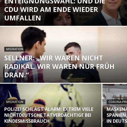
ENTEIGNUNGSWAHL: UND DIE
CDU WIRD AM ENDE WIEDER
UMFALLEN
MIGRATION
SELLNER: „WIR WAREN NICHT
RADIKAL. WIR WAREN NUR FRÜH
DRAN.“
MIGRATION
CORONA-PR
POLIZEI SCHLÄGT ALARM: EXTREM VIELE
MASKENAF
NICHTDEUTSCHE TATVERDÄCHTIGE BEI
SPANIEN
KINDESMISSBRAUCH
IN DEUT