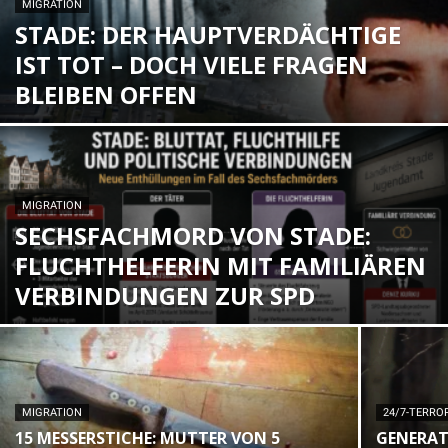
MIGRATION
STADE: DER HAUPTVERDÄCHTIGE
IST TOT – DOCH VIELE FRAGEN
BLEIBEN OFFEN
MIGRATION
SECHSFACHMORD VON STADE:
FLUCHTHELFERIN MIT FAMILIÄREN
VERBINDUNGEN ZUR SPD
MIGRATION
24/7-TERRO
15 MESSERSTICHE: MUTTER VON 5
GENERAT