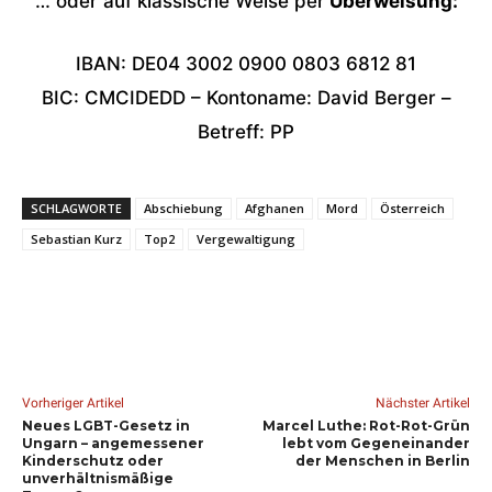
… oder auf klassische Weise per
Überweisung:
IBAN: DE04 3002 0900 0803 6812 81
BIC: CMCIDEDD – Kontoname: David Berger –
Betreff: PP
SCHLAGWORTE
Abschiebung
Afghanen
Mord
Österreich
Sebastian Kurz
Top2
Vergewaltigung
Vorheriger Artikel
Nächster Artikel
Neues LGBT-Gesetz in
Marcel Luthe: Rot-Rot-Grün
Ungarn – angemessener
lebt vom Gegeneinander
Kinderschutz oder
der Menschen in Berlin
unverhältnismäßige