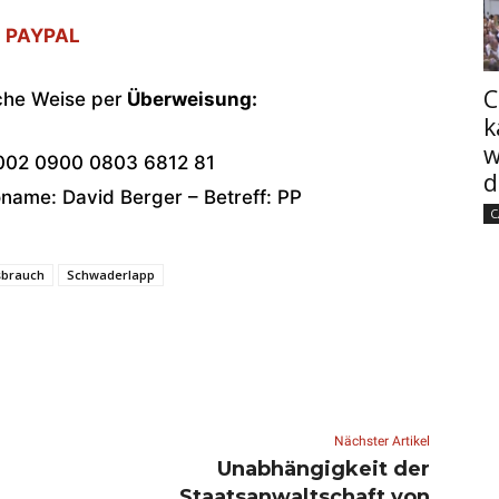
PAYPAL
C
che Weise per
Überweisung:
k
w
002 0900 0803 6812 81
d
ame: David Berger – Betreff: PP
C
sbrauch
Schwaderlapp
Nächster Artikel
Unabhängigkeit der
Staatsanwaltschaft von