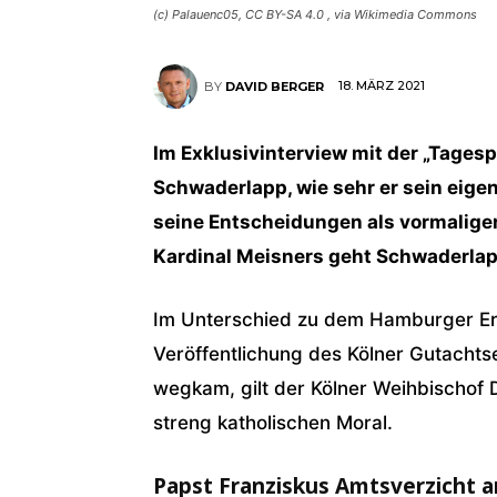
(c) Palauenc05, CC BY-SA 4.0
, via Wikimedia Commons
18. MÄRZ 2021
BY
DAVID BERGER
Im Exklusivinterview mit der „Tages
Schwaderlapp, wie sehr er sein eigen
seine Entscheidungen als vormaliger
Kardinal Meisners geht Schwaderlap
Im Unterschied zu dem Hamburger Erz
Veröffentlichung des Kölner Gutachts
wegkam, gilt der Kölner Weihbischof 
streng katholischen Moral.
Papst Franziskus Amtsverzicht 