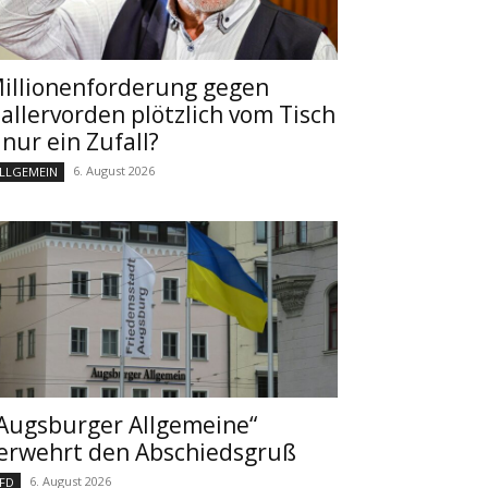
illionenforderung gegen
allervorden plötzlich vom Tisch
 nur ein Zufall?
6. August 2026
LLGEMEIN
Augsburger Allgemeine“
erwehrt den Abschiedsgruß
6. August 2026
FD