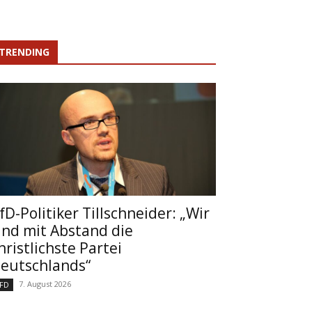
TRENDING
fD-Politiker Tillschneider: „Wir
ind mit Abstand die
hristlichste Partei
eutschlands“
7. August 2026
FD