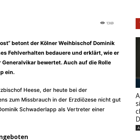
1369
post“ betont der Kölner Weihbischof Dominik
es Fehlverhalten bedauere und erklärt, wie er
 Generalvikar bewertet. Auch auf die Rolle
p ein.
bischof Heese, der heute bei der
A
ens zum Missbrauch in der Erzdiözese nicht gut
s
Dominik Schwaderlapp als Vertreter einer
c
D
A
angeboten