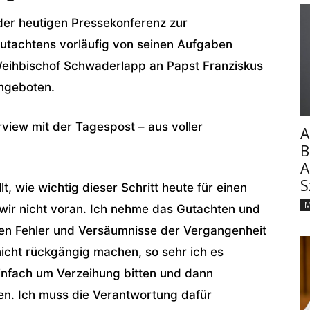
der heutigen Pressekonferenz zur
utachtens vorläufig von seinen Aufgaben
Weihbischof Schwaderlapp an Papst Franziskus
ngeboten.
rview mit der Tagespost – aus voller
A
B
A
S
llt, wie wichtig dieser Schritt heute für einen
M
wir nicht voran. Ich nehme das Gutachten und
nen Fehler und Versäumnisse der Vergangenheit
 nicht rückgängig machen, so sehr ich es
infach um Verzeihung bitten und dann
en. Ich muss die Verantwortung dafür