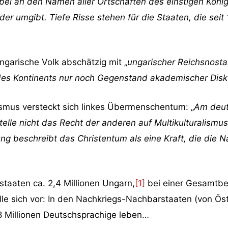
bei an den Namen aller Ortschaften des einstigen Köni
der umgibt. Tiefe Risse stehen für die Staaten, die se
ngarische Volk abschätzig mit „
ungarischer Reichsnostal
es Kontinents nur noch Gegenstand akademischer Disku
ismus versteckt sich linkes Übermenschentum: „
Am deut
stelle nicht das Recht der anderen auf Multikulturalismu
g beschreibt das Christentum als eine Kraft, die die Na
taaten ca. 2,4 Millionen Ungarn,
[1]
bei einer Gesamtbe
elle sich vor: In den Nachkriegs-Nachbarstaaten (von Ös
8 Millionen Deutschsprachige leben…