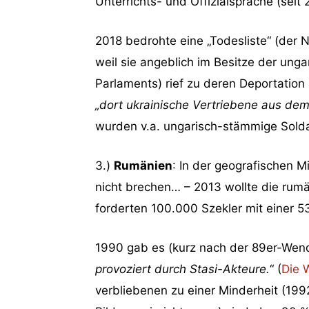
Unterrichts- und Offizialsprache (sei
2018 bedrohte eine „Todesliste“ (der 
weil sie angeblich im Besitze der ung
Parlaments) rief zu deren Deportation
„dort ukrainische Vertriebene aus de
wurden v.a. ungarisch-stämmige Soldat
3.)
Rumänien
: In der geografischen 
nicht brechen… – 2013 wollte die rum
forderten 100.000 Szekler mit einer 5
1990 gab es (kurz nach der 89er-Wend
provoziert durch Stasi-Akteure.
“ (
Die 
verbliebenen zu einer Minderheit (199