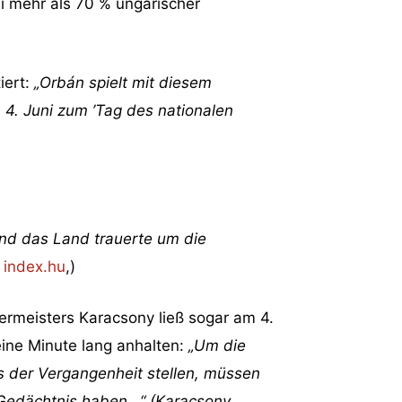
i mehr als 70 % ungarischer
iert:
„Orbán spielt mit diesem
n 4. Juni zum
’
Tag des nationalen
und das Land trauerte um die
,
index.hu
,)
ermeisters Karacsony ließ sogar am 4.
ine Minute lang anhalten:
„Um die
s der Vergangenheit stellen, müssen
 Gedächtnis haben…“ (Karacsony,