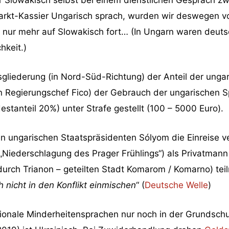
markt-Kassier Ungarisch sprach, wurden wir deswegen 
 nur mehr auf Slowakisch fort… (In Ungarn waren deuts
hkeit.)
gliederung (in Nord-Süd-Richtung) der Anteil der unga
 Regierungschef Fico) der Gebrauch der ungarischen Spr
stanteil 20%) unter Strafe gestellt (100 – 5000 Euro).
 ungarischen Staatspräsidenten Sólyom die Einreise ve
„Niederschlagung des Prager Frühlings“) als Privatmann
durch Trianon – geteilten Stadt Komarom / Komarno) te
h
nicht
in den Konflikt einmischen
“ (
Deutsche Welle
)
tionale Minderheitensprachen nur noch in der Grundsch