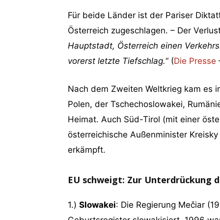
Für beide Länder ist der Pariser Dikt
Österreich zugeschlagen. – Der Verlus
Hauptstadt, Österreich einen Verkehr
vorerst letzte Tiefschlag.
“ (
Die Presse
Nach dem Zweiten Weltkrieg kam es in
Polen, der Tschechoslowakei, Rumäni
Heimat. Auch Süd-Tirol (mit einer öste
österreichische Außenminister Kreisky
erkämpft.
EU schweigt: Zur Unterdrückung d
1.)
Slowakei
: Die Regierung Mečiar (1
Geburtsregister slowakisiert. 1996 wa