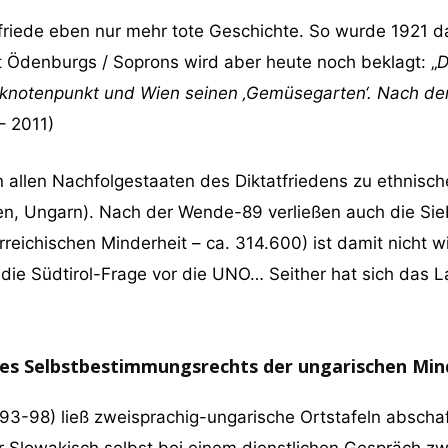
atfriede eben nur mehr tote Geschichte. So wurde 1921 
t Ödenburgs / Soprons wird aber heute noch beklagt: „
D
sknotenpunkt und Wien seinen ‚Gemüsegarten‘. Nach dem
– 2011)
 allen Nachfolgestaaten des Diktatfriedens zu ethnis
en, Ungarn). Nach der Wende-89 verließen auch die Si
rreichischen Minderheit – ca. 314.600) ist damit nicht w
 die Südtirol-Frage vor die UNO… Seither hat sich das 
es Selbstbestimmungsrechts der ungarischen Min
993-98) ließ zweisprachig-ungarische Ortstafeln absch
r Slowakisch selbst bei einem dienstlichen Gespräch zwi