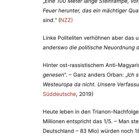
„
Eine 100 Meter lange Steinrampe, vor
Feuer herunter, das ein mächtiger Qua
sind.
“ (
NZZ)
Linke Politeliten verhöhnen aber das u
anderswo die politische Neuordnung d
Hinter ost-rassistischem Anti-Magyar
genesen
“. – Ganz anders Orban: „
Ich 
Westeuropa da nicht. Unsere Verfassun
Süddeutsche
, 2019)
Heute leben in den Trianon-Nachfolges
Millionen entspricht das 1/5. – Man st
Deutschland – 83 Mio) würden noch 1