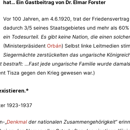
hat… Ein Gastbeitrag von Dr. Elmar Forster
Vor 100 Jahren, am 4.6.1920, trat der Friedensvertrag 
dadurch 3/5 seines Staatsgebietes und mehr als 60% 
ein Todesurteil. Es gibt keine Nation, die einen solchen
(Ministerpräsident
Orbán
) Selbst linke Leitmedien st
Siegermächte zerstückelten das ungarische Königreic
rt bestraft: …Fast jede ungarische Familie wurde damals
ent Tisza gegen den Krieg gewesen war.)
xistieren.*
ster 1923-1937
n-„
Denkmal
der nationalen Zusammengehörigkeit
“ eri