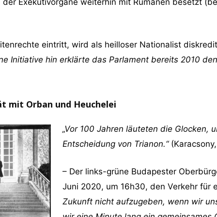
% der Exekutivorgane weiterhin mit Rumänen besetzt (be
nrechte eintritt, wird als heilloser Nationalist diskredit
ine Initiative hin erklärte das Parlament bereits 2010 de
ät mit Orban und Heuchelei
„Vor 100 Jahren läuteten die Glocken, 
Entscheidung von Trianon.“
(Karacsony
– Der links-grüne Budapester Oberbürg
Juni 2020, um 16h30, den Verkehr für e
Zukunft nicht aufzugeben, wenn wir un
wir eine Minute lang ein gemeinsames