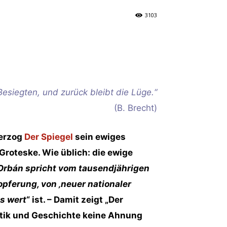
3103
esiegten, und zurück bleibt die Lüge.“
(B. Brecht)
erzog
Der Spiegel
sein ewiges
oteske. Wie üblich: die ewige
Orbán spricht vom tausendjährigen
pferung, von ‚neuer nationaler
as wert
“ ist. – Damit zeigt „Der
litik und Geschichte keine Ahnung