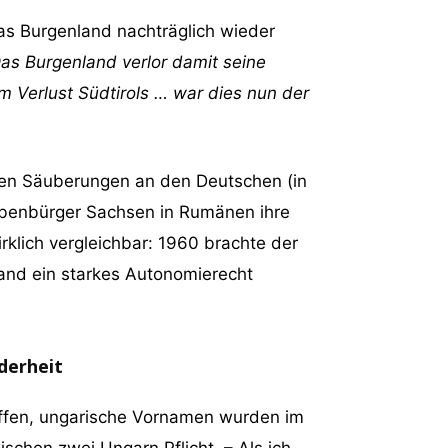
das Burgenland nachträglich wieder
as Burgenland verlor damit seine
 Verlust Südtirols … war dies nun der
chen Säuberungen an den Deutschen (in
ebenbürger Sachsen in Rumänen ihre
irklich vergleichbar: 1960 brachte der
Land ein starkes Autonomierecht
derheit
affen, ungarische Vornamen wurden im
schen zwei Ungarn Pflicht. – Als ich