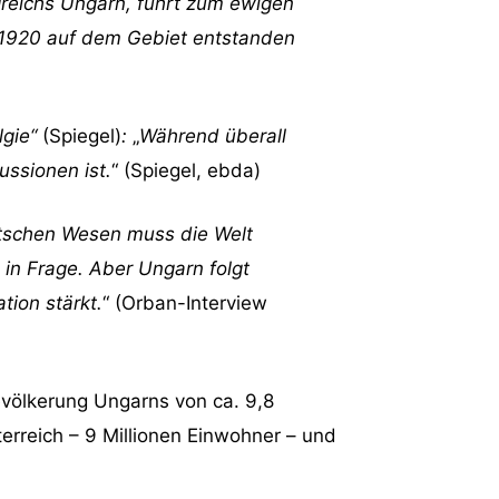
greichs Ungarn, führt zum ewigen
it 1920 auf dem Gebiet entstanden
gie“
(Spiegel)
:
„
Während überall
ssionen ist.
“ (Spiegel, ebda)
schen Wesen muss die Welt
s in Frage. Aber Ungarn folgt
tion stärkt.
“ (Orban-Interview
völkerung Ungarns von ca. 9,8
terreich – 9 Millionen Einwohner – und