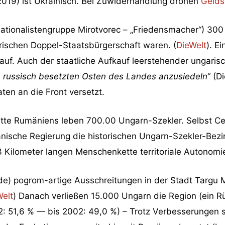
t 2019) ist Ukrainisch. Bei Zuwiderhandlung drohen
Gelds
Nationalistengruppe Mirotvorec – „Friedensmacher“) 300
arischen Doppel-Staatsbürgerschaft waren. (
DieWelt
). E
 auf. Auch der staatliche Aufkauf leerstehender ungar
m russisch besetzten Osten des Landes anzusiedeln
“ (D
en an die Front versetzt.
Mitte Rumäniens leben 700.00 Ungarn-Szekler. Selbst Ce
änische Regierung die historischen Ungarn-Szekler-Bezi
3 Kilometer langen Menschenkette territoriale Autonomi
e) pogrom-artige Ausschreitungen in der Stadt Targu M
Welt
) Danach verließen 15.000 Ungarn die Region (ein 
2: 51,6 % — bis 2002: 49,0 %) – Trotz Verbesserungen s