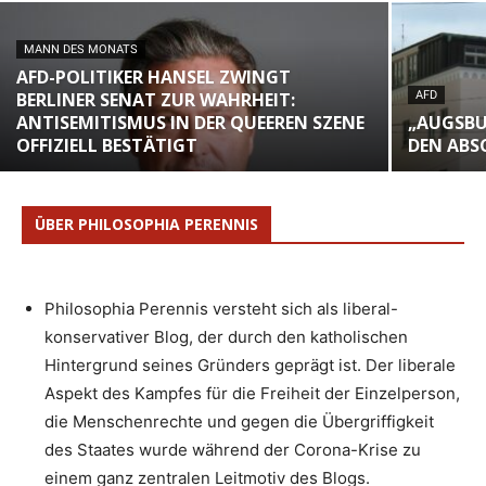
MANN DES MONATS
AFD-POLITIKER HANSEL ZWINGT
BERLINER SENAT ZUR WAHRHEIT:
AFD
ANTISEMITISMUS IN DER QUEEREN SZENE
„AUGSBU
OFFIZIELL BESTÄTIGT
DEN ABS
ÜBER PHILOSOPHIA PERENNIS
Philosophia Perennis versteht sich als liberal-
konservativer Blog, der durch den katholischen
Hintergrund seines Gründers geprägt ist. Der liberale
Aspekt des Kampfes für die Freiheit der Einzelperson,
die Menschenrechte und gegen die Übergriffigkeit
des Staates wurde während der Corona-Krise zu
einem ganz zentralen Leitmotiv des Blogs.