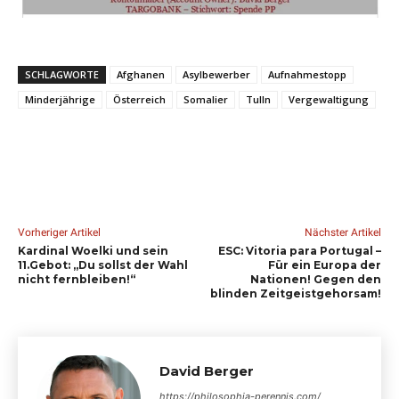
SCHLAGWORTE
Afghanen
Asylbewerber
Aufnahmestopp
Minderjährige
Österreich
Somalier
Tulln
Vergewaltigung
Vorheriger Artikel
Nächster Artikel
Kardinal Woelki und sein
ESC: Vitoria para Portugal –
11.Gebot: „Du sollst der Wahl
Für ein Europa der
nicht fernbleiben!“
Nationen! Gegen den
blinden Zeitgeistgehorsam!
David Berger
https://philosophia-perennis.com/